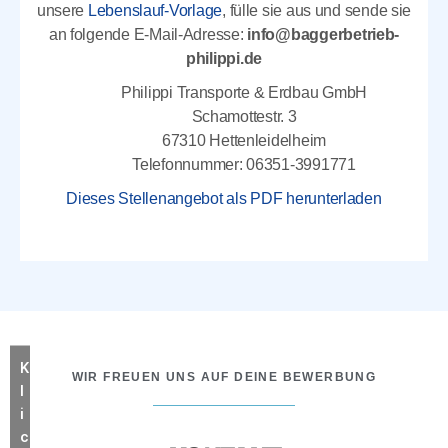
unsere
Lebenslauf-Vorlage
, fülle sie aus und sende sie
an folgende E-Mail-Adresse:
info@baggerbetrieb-
philippi.de
Philippi Transporte & Erdbau GmbH
Schamottestr. 3
67310 Hettenleidelheim
Telefonnummer: 06351-3991771
Dieses Stellenangebot als PDF herunterladen
K
WIR FREUEN UNS AUF DEINE BEWERBUNG
l
i
c