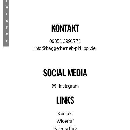
i
v
i
e
KONTAKT
r
e
n
06351 3991771
info@baggerbetrieb-philippi.de
SOCIAL MEDIA
Instagram
LINKS
Kontakt
Widerruf
Datenschutz