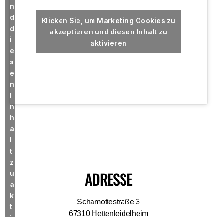
n
d
Klicken Sie, um Marketing Cookies zu
d
akzeptieren und diesen Inhalt zu
i
aktivieren
e
s
e
n
I
n
h
a
l
t
z
ADRESSE
u
a
k
Schamottestraße 3
t
67310 Hettenleidelheim