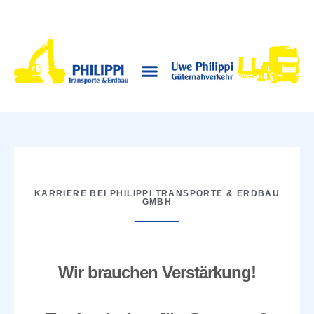
WILLKOMMEN
LEISTUNGEN
ÜBER UNS
FUHRPARK
KARRIERE
KONTAKT
KARRIERE BEI PHILIPPI TRANSPORTE & ERDBAU
GMBH
Wir brauchen Verstärkung!